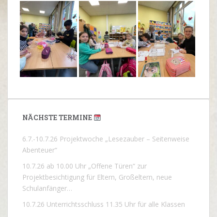
NÄCHSTE TERMINE
6.7.-10.7.26 Projektwoche „Lesezauber – Seitenweise
Abenteuer“
10.7.26 ab 10.00 Uhr „Offene Türen“ zur
Projektbesichtigung für Eltern, Großeltern, neue
Schulanfänger…
10.7.26 Unterrichtsschluss 11.35 Uhr für alle Klassen