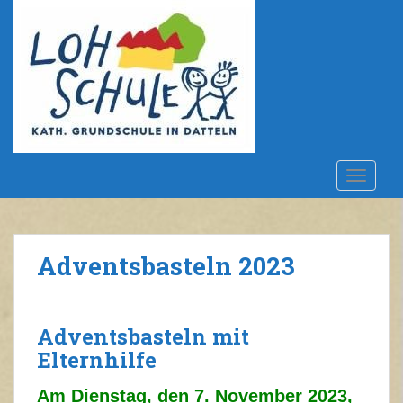
S
k
i
p
t
o
m
a
i
TOGGLE
n
c
o
n
Adventsbasteln 2023
t
e
n
Adventsbasteln mit
t
Elternhilfe
Am Dienstag, den 7. November 2023,