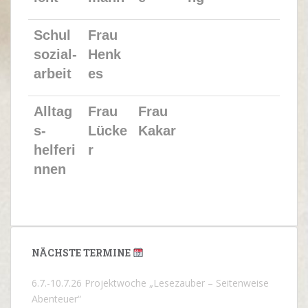
Schul
Frau
sozial-
Henk
arbeit
es
Alltag
Frau
Frau
s-
Lücke
Kakar
helferi
r
nnen
NÄCHSTE TERMINE
6.7.-10.7.26 Projektwoche „Lesezauber – Seitenweise
Abenteuer“