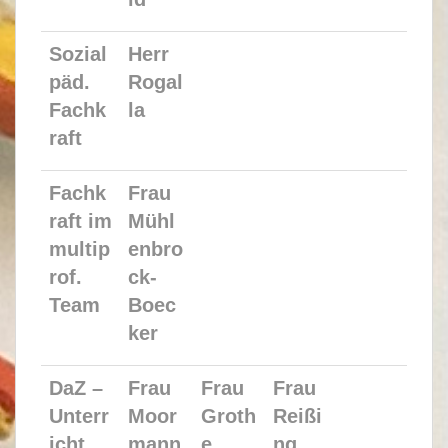
Sozial
Herr
päd.
Rogal
Fachk
la
raft
Fachk
Frau
raft im
Mühl
multip
enbro
rof.
ck-
Team
Boec
ker
DaZ –
Frau
Frau
Frau
Unterr
Moor
Groth
Reißi
icht
mann
e
ng