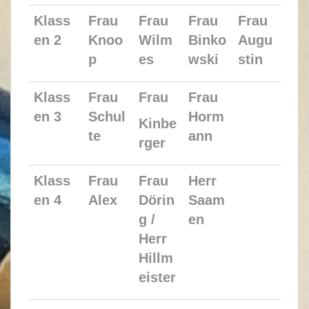
Klass
Frau
Frau
Frau
Frau
en 2
Knoo
Wilm
Binko
Augu
p
es
wski
stin
Klass
Frau
Frau
Frau
en 3
Schul
Horm
Kinbe
te
ann
rger
Klass
Frau
Frau
Herr
en 4
Alex
Dörin
Saam
g /
en
Herr
Hillm
eister