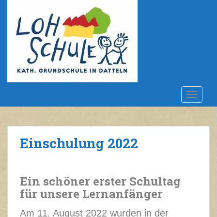
S
k
i
p
t
o
m
a
i
TOGGLE
n
c
o
n
Einschulung 2022
t
e
n
Ein schöner erster Schultag
t
für unsere Lernanfänger
Am 11. August 2022 wurden in der