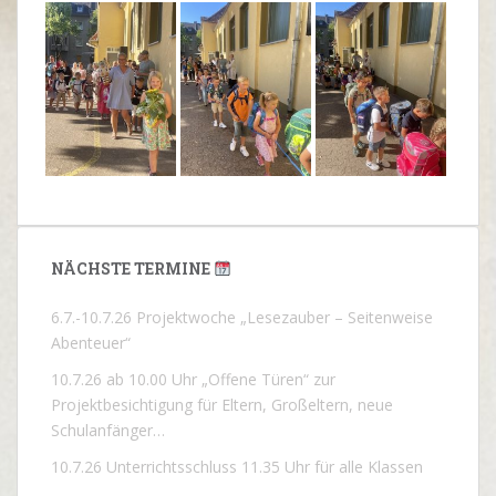
NÄCHSTE TERMINE
6.7.-10.7.26 Projektwoche „Lesezauber – Seitenweise
Abenteuer“
10.7.26 ab 10.00 Uhr „Offene Türen“ zur
Projektbesichtigung für Eltern, Großeltern, neue
Schulanfänger…
10.7.26 Unterrichtsschluss 11.35 Uhr für alle Klassen