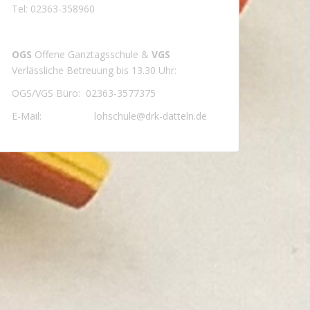
Tel: 02363-358960
OGS
Offene Ganztagsschule &
VGS
Verlässliche Betreuung bis 13.30 Uhr:
OGS/VGS Büro: 02363-3577375
E-Mail: lohschule@drk-datteln.de