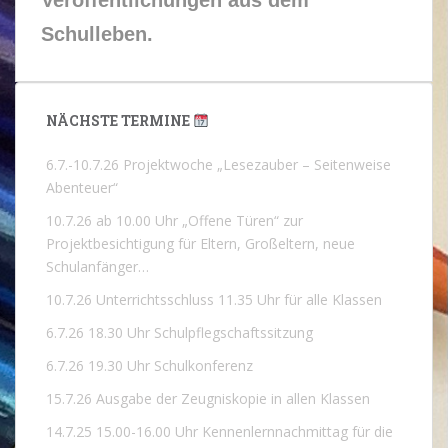
Veröffentlichungen aus dem
Schulleben.
NÄCHSTE TERMINE
6.7.-10.7.26 Projektwoche „Lesezauber – Seitenweise
Abenteuer“
10.7.26 ab 10.00 Uhr „Offene Türen“ zur
Projektbesichtigung für Eltern, Großeltern, neue
Schulanfänger…
10.7.26 Unterrichtsschluss 11.35 Uhr für alle Klassen
6.7.26 18.30 Uhr Schulpflegschaftssitzung
6.7.26 19.30 Uhr Schulkonferenz
15.7.26 Ausgabe der Zeugniskopie in allen Klassen
14.7.25 15.00-16.00 Uhr Kennenlernnachmittag für die