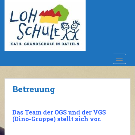
S
k
i
p
t
o
m
a
i
TOGGLE
n
c
o
n
Betreuung
t
e
n
Das Team der OGS und der VGS
t
(Dino-Gruppe) stellt sich vor.