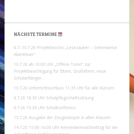
NÄCHSTE TERMINE
6.7.-10.7.26 Projektwoche „Lesezauber – Seitenweise
Abenteuer“
10.7.26 ab 10.00 Uhr „Offene Türen“ zur
Projektbesichtigung für Eltern, Großeltern, neue
Schulanfänger…
10.7.26 Unterrichtsschluss 11.35 Uhr für alle Klassen
6.7.26 18.30 Uhr Schulpflegschaftssitzung
6.7.26 19.30 Uhr Schulkonferenz
15.7.26 Ausgabe der Zeugniskopie in allen Klassen
14.7.25 15.00-16.00 Uhr Kennenlernnachmittag für die