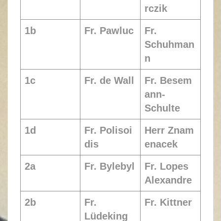
rczik
1b
Fr. Pawluc
Fr.
Schuhman
n
1c
Fr. de Wall
Fr. Besem
ann-
Schulte
1d
Fr. Polisoi
Herr Znam
dis
enacek
2a
Fr. Bylebyl
Fr. Lopes
Alexandre
2b
Fr.
Fr. Kittner
Lüdeking